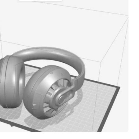
Logiciels 3D
Matériaux
Scanners 3D
Vidéos