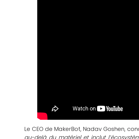
Le CEO de MakerBot, Nadav Goshen, concl
au-delà du matériel et inclut l’écosyst