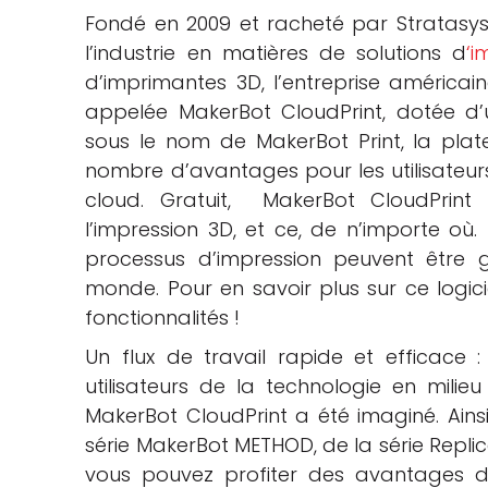
Fondé en 2009 et racheté par Stratasys 
che
l’industrie en matières de solutions d
‘i
d’imprimantes 3D, l’entreprise améric
appelée MakerBot CloudPrint, dotée d
sous le nom de MakerBot Print, la plate
nombre d’avantages pour les utilisateur
cloud. Gratuit,
MakerBot CloudPrint a
l’impression 3D, et ce, de n’importe où
processus d’impression peuvent être 
monde. Pour en savoir plus sur ce logici
fonctionnalités !
Un flux de travail rapide et efficace 
utilisateurs de la technologie en milie
MakerBot CloudPrint a été imaginé. Ains
série MakerBot METHOD, de la série Repl
vous pouvez profiter des avantages du