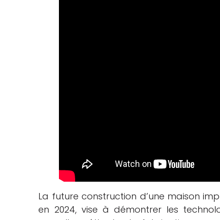
La future construction d’une maison imp
en 2024, vise à démontrer les techno