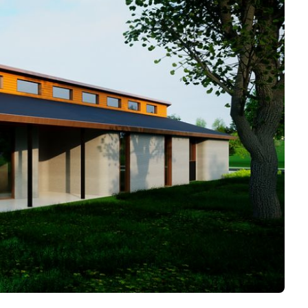
Logiciels 3D
Matériaux
Scanners 3D
Vidéos