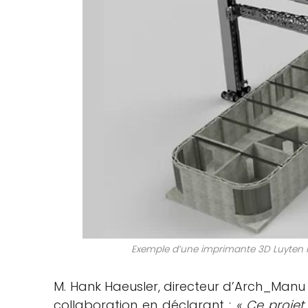
Exemple d’une imprimante 3D Luyten P
M. Hank Haeusler, directeur d’Arch_Manu
collaboration en déclarant :
« Ce projet