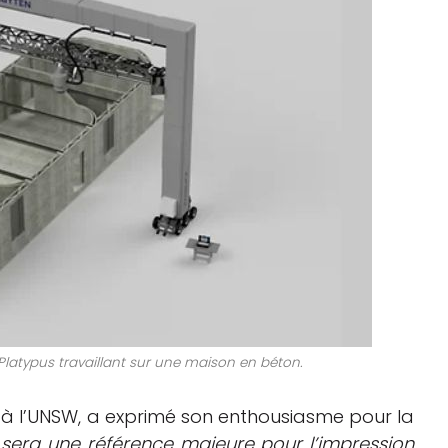
latypus travaillant sur une maison en béton.
 à l’UNSW, a exprimé son enthousiasme pour la
 sera une référence majeure pour l’impression