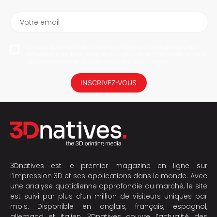
Votre email
En vous abonnant, vous autorisez 3Dnatives à enregistrer votre
adresse e-mail dans le but de vous envoyer des informations. Vous
serez en mesure de vous désabonner à tout moment.
INSCRIVEZ-VOUS
3Dnatives est le premier magazine en ligne sur
l’impression 3D et ses applications dans le monde. Avec
une analyse quotidienne approfondie du marché, le site
est suivi par plus d’un million de visiteurs uniques par
mois. Disponible en anglais, français, espagnol,
allemand et italien, 3Dnatives couvre l’actualité des