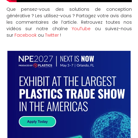
Que pensez-vous des solutions de conception
générative ? Les utilisez-vous ? Partagez votre avis dans
les commentaires de l’article. Retrouvez toutes nos
vidéos sur notre chaîne
YouTube
ou suivez-nous
sur
Facebook
ou
Twitter
!