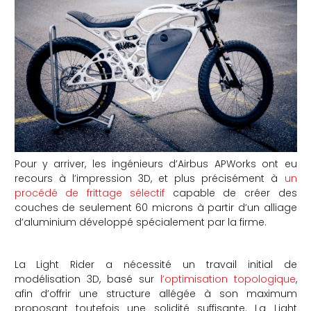
che
Pour y arriver, les ingénieurs d’Airbus APWorks ont eu
recours à l’impression 3D, et plus précisément à
un
procédé de frittage sélectif
capable de créer des
couches de seulement 60 microns à partir d’un alliage
d’aluminium développé spécialement par la firme.
La Light Rider a nécessité un travail initial de
modélisation 3D, basé sur
l’optimisation topologique
,
afin d’offrir une structure allégée à son maximum
proposant toutefois une solidité suffisante. La Light