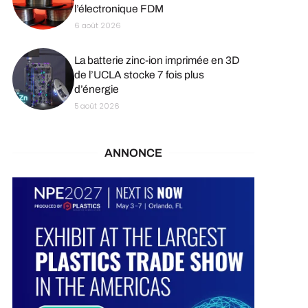
l’électronique FDM
6 août 2026
La batterie zinc-ion imprimée en 3D
de l’UCLA stocke 7 fois plus
d’énergie
5 août 2026
ANNONCE