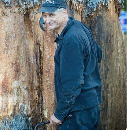
Logiciels 3D
Matériaux
Scanners 3D
Vidéos