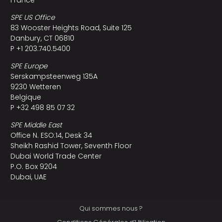
France
SPE US Office
83 Wooster Heights Road, Suite 125
Danbury, CT 06810
P +1 203.740.5400
SPE Europe
Serskampsteenweg 135A
9230 Wetteren
Belgique
P +32 498 85 07 32
SPE Middle East
Office N. ESO:14, Desk 34
Sheikh Rashid Tower, Seventh Floor
Dubai World Trade Center
P.O. Box 9204
Dubai, UAE
Qui sommes nous ?