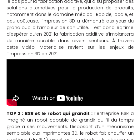
le cas pour la fabrication additive, qui a su proposer des
solutions alternatives pour la production de produits,
che
notamment dans le domaine médical. Rapide, locale, et
peu coûteuse, l’impression 3D a démontré aux yeux du
grand public l’ampleur de son utilité. Il est donc légitime
d’espérer qu’en 2021 la fabrication additive s’implantera
de manière durable dans divers secteurs. À travers
cette vidéo, Materialise revient sur les enjeux de
l’impression 3D en 2021 :
TOP 2 : BSR et le robot qui grandit
:
L’entreprise BSR a
imaginé un robot capable de grandir au fil du temps
grâce à ses mouvements. Disposant d’un mécanisme
semblable aux imprimantes 3D, le robot fait chauffer un
plastique (du PLA) avant qu’un extrudeur le dépose sur