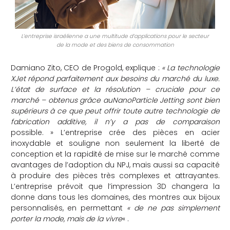
L’entreprise israélienne a une multitude d’applications pour le secteur
de la mode et des biens de consommation
Damiano Zito, CEO de Progold, explique :
« La technologie
XJet répond parfaitement aux besoins du marché du luxe.
L’état de surface et la résolution – cruciale pour ce
marché – obtenus grâce auNanoParticle Jetting sont bien
supérieurs à ce que peut offrir toute autre technologie de
fabrication additive, il n’y a pas de comparaison
possible. » L’entreprise crée des pièces en acier
inoxydable et souligne non seulement la liberté de
conception et la rapidité de mise sur le marché comme
avantages de l’adoption du NPJ, mais aussi sa capacité
à produire des pièces très complexes et attrayantes.
L’entreprise prévoit que l’impression 3D changera la
donne dans tous les domaines, des montres aux bijoux
personnalisés, en permettant
« de ne pas simplement
porter la mode, mais de la vivre
« .