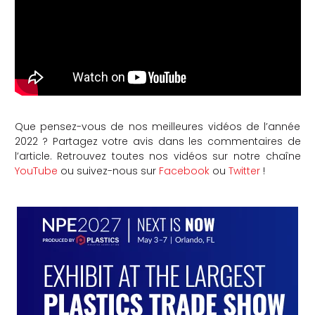
Que pensez-vous de nos meilleures vidéos de l’année
2022 ? Partagez votre avis dans les commentaires de
l’article. Retrouvez toutes nos vidéos sur notre chaîne
YouTube
ou suivez-nous sur
Facebook
ou
Twitter
!