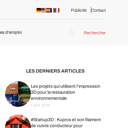
Publicité
Contact
res d’emploi
Rechercher
 : les
pression 3D
LES DERNIERS ARTICLES
Les projets qui utilisent l’impression
3D pour la restauration
environnementale
7 août 2026
#Startup3D : Kupros et son filament
de cuivre conducteur pour