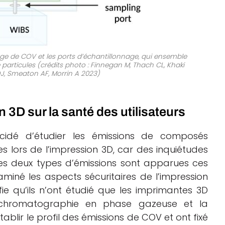
ge de COV et les ports d’échantillonnage, qui ensemble
e particules (crédits photo : Finnegan M, Thach CL, Khaki
DJ, Smeaton AF, Morrin A 2023)
 3D sur la santé des utilisateurs
écidé d’étudier les émissions de composés
s lors de l’impression 3D, car des inquiétudes
ces deux types d’émissions sont apparues ces
miné les aspects sécuritaires de l’impression
ifie qu’ils n’ont étudié que les imprimantes 3D
la chromatographie en phase gazeuse et la
lir le profil des émissions de COV et ont fixé