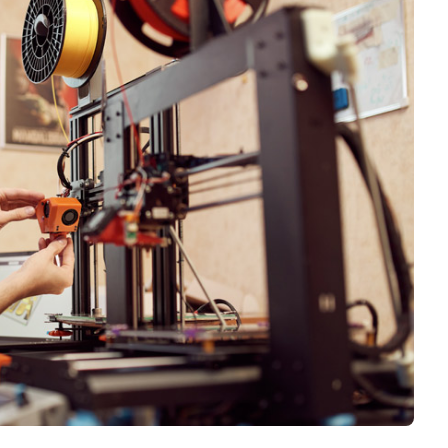
Logiciels 3D
Matériaux
Scanners 3D
Vidéos