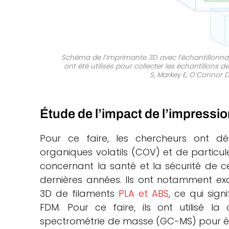
Schéma de l’imprimante 3D avec l’échantillonna
ont été utilisés pour collecter les échantillons d
S, Markey E, O’Connor 
Étude de l’impact de l’impression
Pour ce faire, les chercheurs ont d
organiques volatils (COV) et de particule
concernant la santé et la sécurité de 
dernières années. Ils ont notamment exa
3D de filaments
PLA et ABS
, ce qui sign
FDM. Pour ce faire, ils ont utilisé 
spectrométrie de masse (GC-MS) pour étab