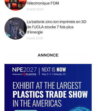
l’électronique FDM
6 août 2026
La batterie zinc-ion imprimée en 3D
de l’UCLA stocke 7 fois plus
d’énergie
5 août 2026
ANNONCE