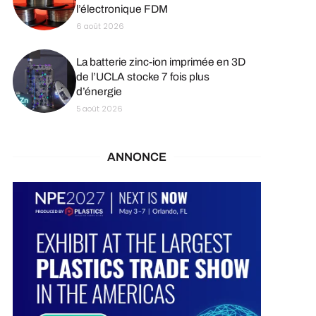
l’électronique FDM
6 août 2026
La batterie zinc-ion imprimée en 3D
de l’UCLA stocke 7 fois plus
d’énergie
5 août 2026
ANNONCE