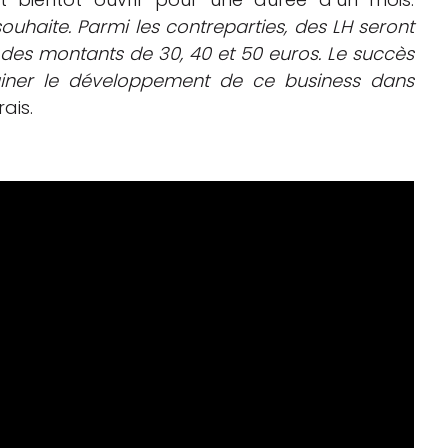
uhaite. Parmi les contreparties, des LH seront
ur des montants de 30, 40 et 50 euros. Le succès
giner le développement de ce business dans
ais.