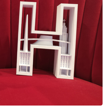
Logiciels 3D
Matériaux
Scanners 3D
Vidéos