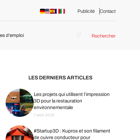
Publicité
Contact
res d’emploi
Rechercher
 : les
pression 3D
LES DERNIERS ARTICLES
Les projets qui utilisent l’impression
3D pour la restauration
environnementale
7 août 2026
#Startup3D : Kupros et son filament
de cuivre conducteur pour