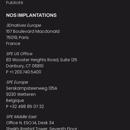
Publicité
NOS IMPLANTATIONS
3Dnatives Europe
157 Boulevard Macdonald
75019, Paris
France
SPE US Office
83 Wooster Heights Road, Suite 125
Danbury, CT 06810
P +1 203.740.5400
SPE Europe
Serskampsteenweg 135A
9230 Wetteren
Belgique
P +32 498 85 07 32
SPE Middle East
Office N. ESO:14, Desk 34
Sheikh Rashid Tower, Seventh Floor