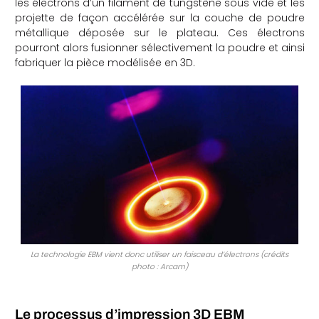
les électrons d’un filament de tungstène sous vide et les
projette de façon accélérée sur la couche de poudre
che
métallique déposée sur le plateau. Ces électrons
pourront alors fusionner sélectivement la poudre et ainsi
fabriquer la pièce modélisée en 3D.
La technologie EBM vient donc utiliser un faisceau d’électrons (crédits
photo : Arcam)
Le processus d’impression 3D EBM