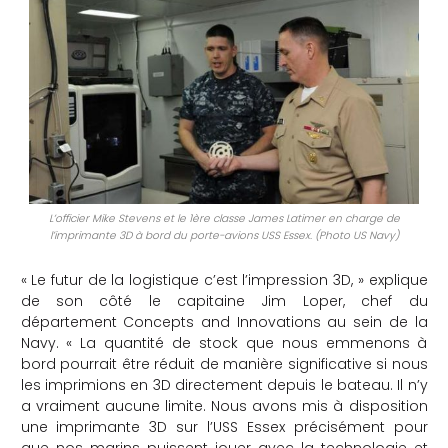
L’officier Mike Stevens et le 1ère classe James Latimer en charge de
l’imprimante 3D à bord du porte-avions USS Essex. (Photo US Navy)
« Le futur de la logistique c’est l’impression 3D, » explique
de son côté le capitaine Jim Loper, chef du
département Concepts and Innovations au sein de la
Navy. « La quantité de stock que nous emmenons à
bord pourrait être réduit de manière significative si nous
les imprimions en 3D directement depuis le bateau. Il n’y
a vraiment aucune limite. Nous avons mis à disposition
une imprimante 3D sur l’USS Essex précisément pour