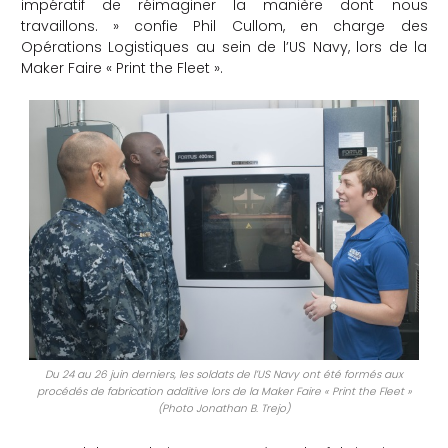
impératif de réimaginer la manière dont nous
che
travaillons. » confie Phil Cullom, en charge des
Opérations Logistiques au sein de l’US Navy, lors de la
Maker Faire « Print the Fleet ».
Du 24 au 26 juin derniers, les soldats de l’US Navy ont été formés aux
procédés de fabrication additive lors de la Maker Faire « Print the Fleet »
(Photo Jonathan B. Trejo)