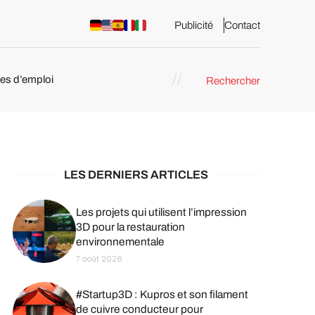
Publicité
Contact
res d’emploi
Rechercher
 : les
pression 3D
LES DERNIERS ARTICLES
Les projets qui utilisent l’impression
3D pour la restauration
environnementale
7 août 2026
#Startup3D : Kupros et son filament
de cuivre conducteur pour