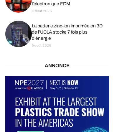
l’électronique FDM
6 août 2026
La batterie zinc-ion imprimée en 3D
de l’UCLA stocke 7 fois plus
d’énergie
5 août 2026
ANNONCE