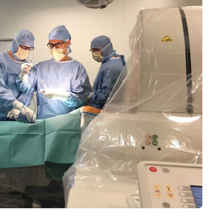
Logiciels 3D
Matériaux
Scanners 3D
Vidéos