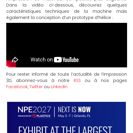
Dans la vidéo ci-dessous, découvrez quelques
caractéristiques techniques de la machine mais
également la conception d’un prototype d’hélice :
Pour rester informé de toute l’actualité de l’impression
3D, abonnez-vous à notre
RSS
ou à nos pages
Facebook
,
Twitter
ou
LinkedIn.