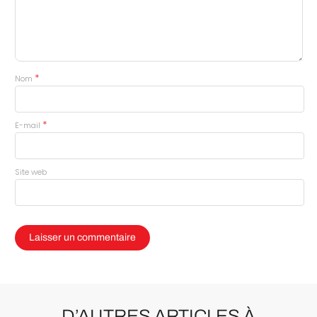
*
Nom
*
E-mail
Site web
D’AUTRES ARTICLES À