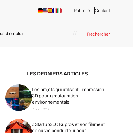
Publicité
Contact
res d’emploi
Rechercher
 : les
pression 3D
LES DERNIERS ARTICLES
Les projets qui utilisent l’impression
3D pour la restauration
environnementale
7 août 2026
#Startup3D : Kupros et son filament
de cuivre conducteur pour