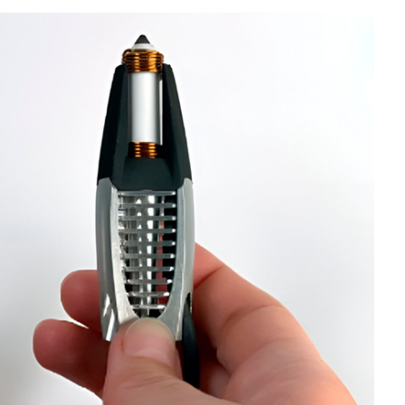
Logiciels 3D
Matériaux
Scanners 3D
Vidéos