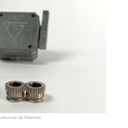
ourRunner de Plasmics