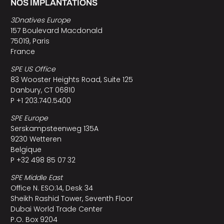
NOS IMPLANTATIONS
3Dnatives Europe
157 Boulevard Macdonald
75019, Paris
France
SPE US Office
83 Wooster Heights Road, Suite 125
Danbury, CT 06810
P +1 203.740.5400
SPE Europe
Serskampsteenweg 135A
9230 Wetteren
Belgique
P +32 498 85 07 32
SPE Middle East
Office N. ESO:14, Desk 34
Sheikh Rashid Tower, Seventh Floor
Dubai World Trade Center
P.O. Box 9204