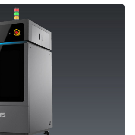
Logiciels 3D
Matériaux
Scanners 3D
Vidéos