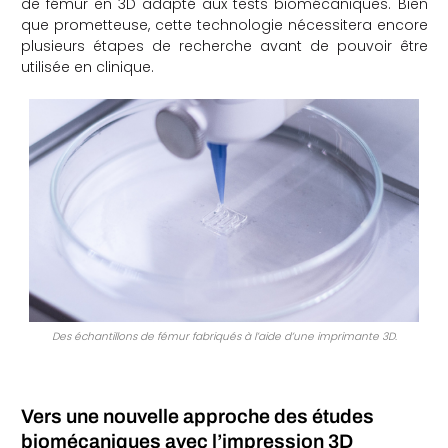
de fémur en 3D adapté aux tests biomécaniques. Bien
que prometteuse, cette technologie nécessitera encore
che
plusieurs étapes de recherche avant de pouvoir être
utilisée en clinique.
Des échantillons de fémur fabriqués à l’aide d’une imprimante 3D.
Vers une nouvelle approche des études
biomécaniques avec l’impression 3D