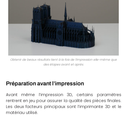
che
Obtenir de beaux résultats tient à la fois de l’impression elle-même que
des étapes avant et après.
Préparation avant l’impression
Avant même l’impression 3D, certains paramètres
rentrent en jeu pour assurer la qualité des pièces finales.
Les deux facteurs principaux sont l’imprimante 3D et le
matériau utilisé.