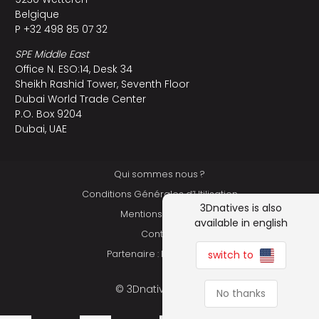
Belgique
P +32 498 85 07 32
SPE Middle East
Office N. ESO:14, Desk 34
Sheikh Rashid Tower, Seventh Floor
Dubai World Trade Center
P.O. Box 9204
Dubai, UAE
Qui sommes nous ?
Conditions Générales d’Utilisation
3Dnatives is also
Mentions légales
available in english
Contact
switch to
Partenaire : Makershop
© 3Dnatives 2026
No thanks