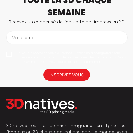
TOUTE LA 3D CHAQUE
SEMAINE
Recevez un condensé de l’actualité de l’impression 3D
Votre email
En vous abonnant, vous autorisez 3Dnatives à enregistrer votre
adresse e-mail dans le but de vous envoyer des informations. Vous
serez en mesure de vous désabonner à tout moment.
INSCRIVEZ-VOUS
3Dnatives est le premier magazine en ligne sur
l’impression 3D et ses applications dans le monde. Avec