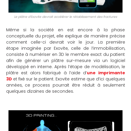
che
Le plâtre d’Exovite devrait accélérer le rétablissement des fractures
Même si la société en est encore à la phase
conceptuelle du projet, elle explique de manière précise
comment celle-ci devrait voir le jour. La première
étape imaginée par Exovite, celle de l’immobilisation,
consiste à numériser en 3D le membre exact du patient
afin de générer un plâtre sur-mesure via un logiciel
développé en interne. Après l’étape de modélisation, le
plâtre est alors fabriqué à l’aide d’
une imprimante
3D
et fixé sur le patient. Exovite estime que d’ici quelques
années, ce process pourrait être réduit à seulement
quelques dizaines de secondes.