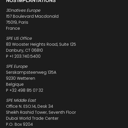
NOS IMPLANTATIONS
3Dnatives Europe
157 Boulevard Macdonald
75019, Paris
France
SPE US Office
83 Wooster Heights Road, Suite 125
Danbury, CT 06810
P +1 203.740.5400
SPE Europe
Serskampsteenweg 135A
9230 Wetteren
Belgique
P +32 498 85 07 32
SPE Middle East
Office N. ESO:14, Desk 34
Sheikh Rashid Tower, Seventh Floor
Dubai World Trade Center
P.O. Box 9204