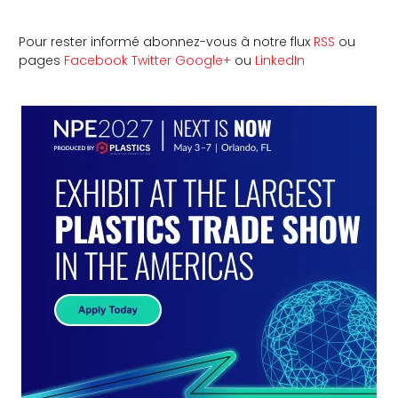
Pour rester informé abonnez-vous à notre flux
RSS
ou
pages
Facebook
Twitter
Google+
ou
LinkedIn