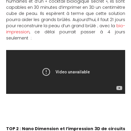
humaines et d’un « cocktail biologique secret », ils sont
capables en 30 minutes d’imprimer en 3D un centimètre
che
cube de peau. Ils espèrent à terme que cette solution
pourra aider les grands brûlés. Aujourd’hui, il faut 21 jours
pour reconstruire la peau d’un grand brûlé ; avec la
bio-
impression
, ce délai pourrait passer à 4 jours
seulement :
TOP 2 : Nano Dimension et l’impression 3D de circuits