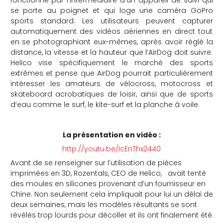
fonctionne par l’intermédiaire d’un appareil de suivi qui
se porte au poignet et qui loge une caméra GoPro
che
sports standard. Les utilisateurs peuvent capturer
automatiquement des vidéos aériennes en direct tout
en se photographiant eux-mêmes, après avoir réglé la
distance, la vitesse et la hauteur que l’AirDog doit suivre.
Helico vise spécifiquement le marché des sports
extrêmes et pense que AirDog pourrait particulièrement
intéresser les amateurs de vélocross, motocross et
skateboard acrobatiques de loisir, ainsi que de sports
d’eau comme le surf, le kite-surf et la planche à voile.
La présentation en vidéo :
http://youtu.be/IcEnThx2440
Avant de se renseigner sur l’utilisation de pièces
imprimées en 3D, Rozentals, CEO de Helico, avait tenté
des moules en silicones provenant d’un fournisseur en
Chine. Non seulement cela impliquait pour lui un délai de
deux semaines, mais les modèles résultants se sont
révélés trop lourds pour décoller et ils ont finalement été