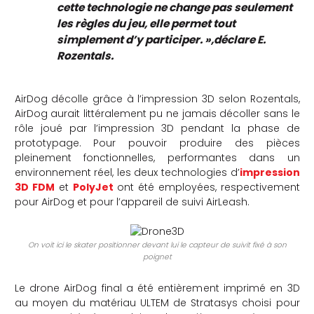
cette technologie ne change pas seulement
les règles du jeu, elle permet tout
simplement d’y participer. »,déclare E.
Rozentals.
AirDog décolle grâce à l’impression 3D selon Rozentals,
AirDog aurait littéralement pu ne jamais décoller sans le
rôle joué par l’impression 3D pendant la phase de
prototypage. Pour pouvoir produire des pièces
pleinement fonctionnelles, performantes dans un
environnement réel, les deux technologies d’
impression
3D FDM
et
PolyJet
ont été employées, respectivement
pour AirDog et pour l’appareil de suivi AirLeash.
On voit ici le skater positionner devant lui le capteur de suivit fixé à son
poignet
Le drone AirDog final a été entièrement imprimé en 3D
au moyen du matériau ULTEM de Stratasys choisi pour