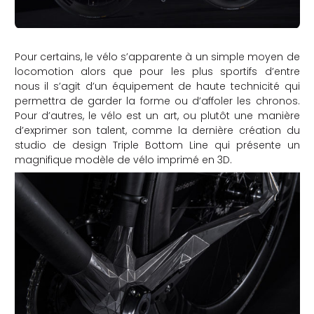
Pour certains, le vélo s’apparente à un simple moyen de
locomotion alors que pour les plus sportifs d’entre
nous il s’agit d’un équipement de haute technicité qui
permettra de garder la forme ou d’affoler les chronos.
Pour d’autres, le vélo est un art, ou plutôt une manière
d’exprimer son talent, comme la dernière création du
studio de design Triple Bottom Line qui présente un
magnifique modèle de vélo imprimé en 3D.