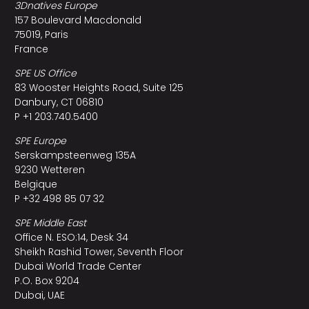
3Dnatives Europe
157 Boulevard Macdonald
75019, Paris
France
SPE US Office
83 Wooster Heights Road, Suite 125
Danbury, CT 06810
P +1 203.740.5400
SPE Europe
Serskampsteenweg 135A
9230 Wetteren
Belgique
P +32 498 85 07 32
SPE Middle East
Office N. ESO:14, Desk 34
Sheikh Rashid Tower, Seventh Floor
Dubai World Trade Center
P.O. Box 9204
Dubai, UAE