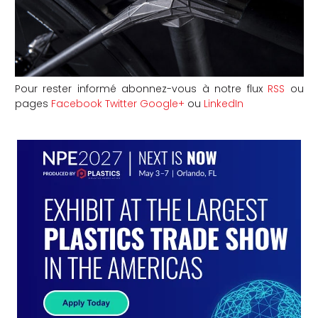
Pour rester informé abonnez-vous à notre flux
RSS
ou
pages
Facebook
Twitter
Google+
ou
LinkedIn