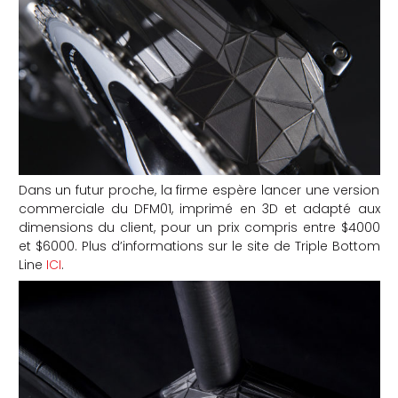
Dans un futur proche, la firme espère lancer une version
commerciale du DFM01, imprimé en 3D et adapté aux
dimensions du client, pour un prix compris entre $4000
et $6000. Plus d’informations sur le site de Triple Bottom
Line
ICI
.