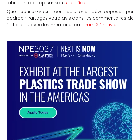
fabricant dddrop sur son
site officiel
.
Que pensez-vous des solutions développées par
dddrop? Partagez votre avis dans les commentaires de
l’article ou avec les membres du
forum 3Dnatives
.