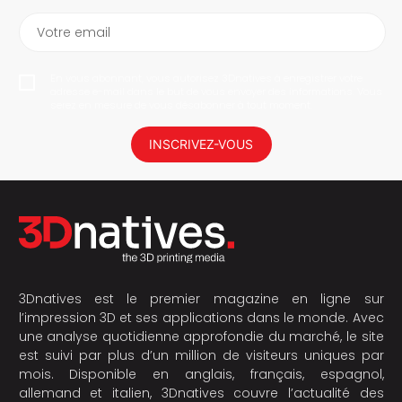
Votre email
En vous abonnant, vous autorisez 3Dnatives à enregistrer votre
adresse e-mail dans le but de vous envoyer des informations. Vous
serez en mesure de vous désabonner à tout moment.
INSCRIVEZ-VOUS
3Dnatives est le premier magazine en ligne sur
l’impression 3D et ses applications dans le monde. Avec
une analyse quotidienne approfondie du marché, le site
est suivi par plus d’un million de visiteurs uniques par
mois. Disponible en anglais, français, espagnol,
allemand et italien, 3Dnatives couvre l’actualité des