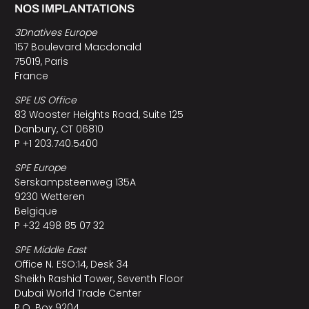
NOS IMPLANTATIONS
3Dnatives Europe
157 Boulevard Macdonald
75019, Paris
France
SPE US Office
83 Wooster Heights Road, Suite 125
Danbury, CT 06810
P +1 203.740.5400
SPE Europe
Serskampsteenweg 135A
9230 Wetteren
Belgique
P +32 498 85 07 32
SPE Middle East
Office N. ESO:14, Desk 34
Sheikh Rashid Tower, Seventh Floor
Dubai World Trade Center
P.O. Box 9204