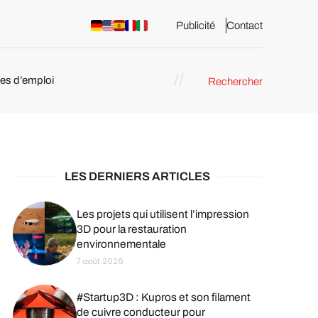
Publicité
Contact
res d’emploi
Rechercher
 : les
pression 3D
LES DERNIERS ARTICLES
Les projets qui utilisent l’impression
3D pour la restauration
environnementale
7 août 2026
#Startup3D : Kupros et son filament
de cuivre conducteur pour