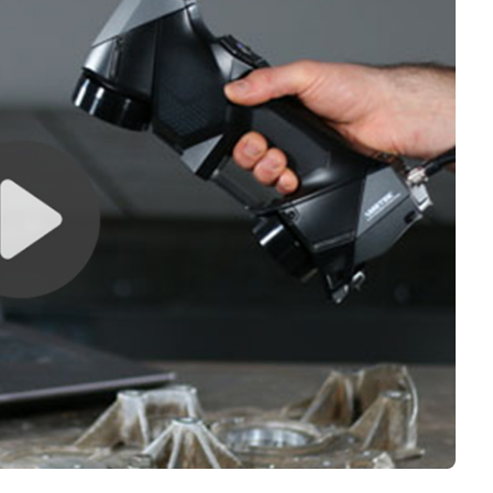
Logiciels 3D
Matériaux
Scanners 3D
Vidéos