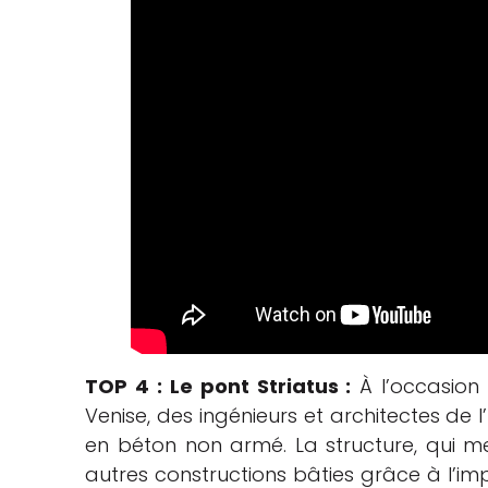
TOP 4 : Le pont Striatus :
À l’occasion 
Venise, des ingénieurs et architectes de 
en béton non armé. La structure, qui me
autres constructions bâties grâce à l’imp