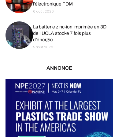
l’électronique FDM
6 août 2026
La batterie zinc-ion imprimée en 3D
de l’UCLA stocke 7 fois plus
d’énergie
5 août 2026
ANNONCE