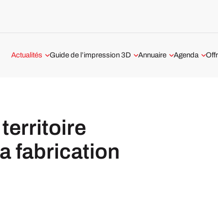
Actualités
Guide de l’impression 3D
Annuaire
Agenda
Off
Aérospatiale et Défense
Technologies 3D
Services d’impression 3D
Webinaire Im
prestataires en France
Automobile et Transport
Tout savoir sur l’impression 3D
métal
Impression 3D à Paris
Médical et Dentaire
territoire
Les logiciels d’impression 3D
Impression 3D à Lyon
Business
a fabrication
Tests imprimantes 3D
Impression 3D à Nantes
Classements
Imprimantes 3D
Interviews