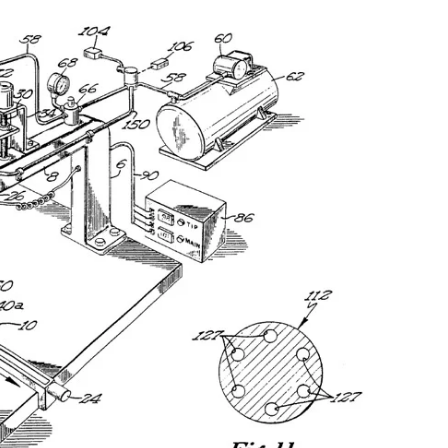
Logiciels 3D
Matériaux
Scanners 3D
Vidéos