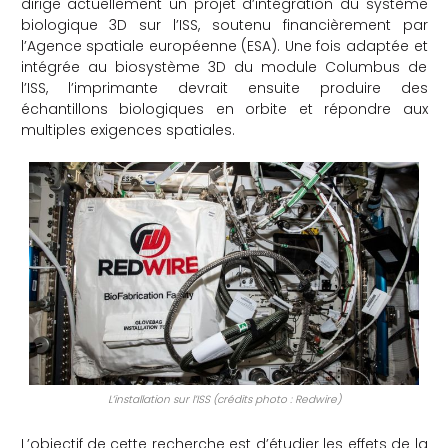
dirige actuellement un projet d’intégration du système
biologique 3D sur l’ISS, soutenu financièrement par
che
l’Agence spatiale européenne (ESA). Une fois adaptée et
intégrée au biosystème 3D du module Columbus de
l’ISS, l’imprimante devrait ensuite produire des
échantillons biologiques en orbite et répondre aux
multiples exigences spatiales.
L’installation sur l’ISS (crédits photo : Redwire)
L’objectif de cette recherche est d’étudier les effets de la