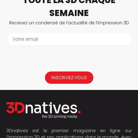
TOUTE LA 3D CHAQUE
SEMAINE
Recevez un condensé de l’actualité de l’impression 3D
Votre email
En vous abonnant, vous autorisez 3Dnatives à enregistrer votre
adresse e-mail dans le but de vous envoyer des informations. Vous
serez en mesure de vous désabonner à tout moment.
INSCRIVEZ-VOUS
3Dnatives est le premier magazine en ligne sur
l’impression 3D et ses applications dans le monde. Avec