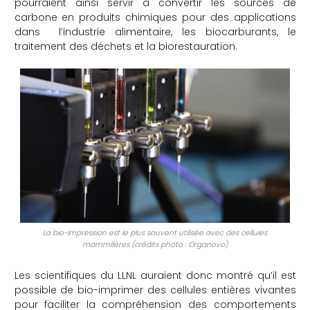
pourraient ainsi servir à convertir les sources de
carbone en produits chimiques pour des applications
che
dans l’industrie alimentaire, les biocarburants, le
traitement des déchets et la biorestauration.
La bio-impression est le plus souvent utilisée avec des cellules
mammifères (crédits photo : Organovo)
Les scientifiques du LLNL auraient donc montré qu’il est
possible de bio-imprimer des cellules entières vivantes
pour faciliter la compréhension des comportements