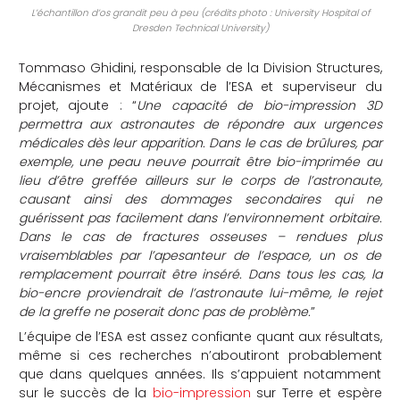
L’échantillon d’os grandit peu à peu (crédits photo : University Hospital of
Dresden Technical University)
Tommaso Ghidini, responsable de la Division Structures,
Mécanismes et Matériaux de l’ESA et superviseur du
projet, ajoute : “
Une capacité de bio-impression 3D
permettra aux astronautes de répondre aux urgences
médicales dès leur apparition. Dans le cas de brûlures, par
exemple, une peau neuve pourrait être bio-imprimée au
lieu d’être greffée ailleurs sur le corps de l’astronaute,
causant ainsi des dommages secondaires qui ne
guérissent pas facilement dans l’environnement orbitaire.
Dans le cas de fractures osseuses – rendues plus
vraisemblables par l’apesanteur de l’espace, un os de
remplacement pourrait être inséré. Dans tous les cas, la
bio-encre proviendrait de l’astronaute lui-même, le rejet
de la greffe ne poserait donc pas de problème.
”
L’équipe de l’ESA est assez confiante quant aux résultats,
même si ces recherches n’aboutiront probablement
que dans quelques années. Ils s’appuient notamment
sur le succès de la
bio-impression
sur Terre et espère