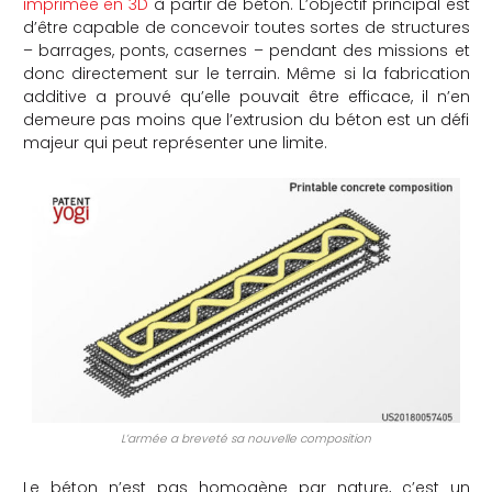
imprimée en 3D
à partir de béton. L’objectif principal est
d’être capable de concevoir toutes sortes de structures
che
– barrages, ponts, casernes – pendant des missions et
donc directement sur le terrain. Même si la fabrication
additive a prouvé qu’elle pouvait être efficace, il n’en
demeure pas moins que l’extrusion du béton est un défi
majeur qui peut représenter une limite.
L’armée a breveté sa nouvelle composition
Le béton n’est pas homogène par nature, c’est un