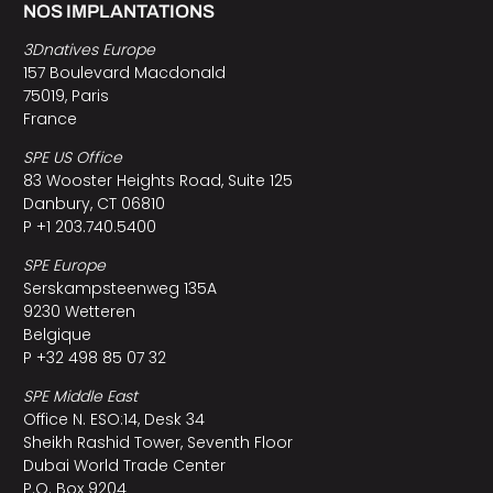
NOS IMPLANTATIONS
3Dnatives Europe
157 Boulevard Macdonald
75019, Paris
France
SPE US Office
83 Wooster Heights Road, Suite 125
Danbury, CT 06810
P +1 203.740.5400
SPE Europe
Serskampsteenweg 135A
9230 Wetteren
Belgique
P +32 498 85 07 32
SPE Middle East
Office N. ESO:14, Desk 34
Sheikh Rashid Tower, Seventh Floor
Dubai World Trade Center
P.O. Box 9204