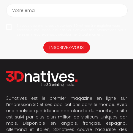
Votre email
En vous abonnant, vous autorisez 3Dnatives à enregistrer votre
adresse e-mail dans le but de vous envoyer des informations. Vous
serez en mesure de vous désabonner à tout moment.
INSCRIVEZ-VOUS
3Dnatives est le premier magazine en ligne sur
l’impression 3D et ses applications dans le monde. Avec
une analyse quotidienne approfondie du marché, le site
est suivi par plus d’un million de visiteurs uniques par
mois. Disponible en anglais, français, espagnol,
allemand et italien, 3Dnatives couvre l’actualité des