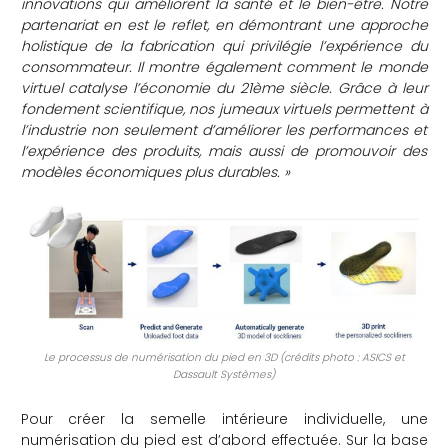
innovations qui améliorent la santé et le bien-être. Notre
partenariat en est le reflet, en démontrant une approche
che
holistique de la fabrication qui privilégie l’expérience du
consommateur. Il montre également comment le monde
virtuel catalyse l’économie du 21ème siècle. Grâce à leur
fondement scientifique, nos jumeaux virtuels permettent à
l’industrie non seulement d’améliorer les performances et
l’expérience des produits, mais aussi de promouvoir des
modèles économiques plus durables. »
Le processus de numérisation du pied en 3D (crédits photo : ASICS et
Dassault Systèmes)
Pour créer la semelle intérieure individuelle, une
numérisation du pied est d’abord effectuée. Sur la base