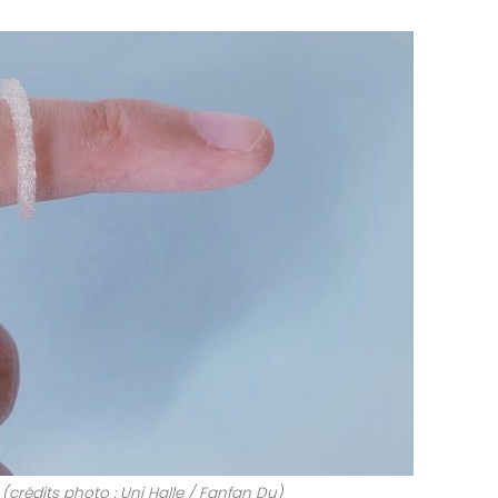
crédits photo : Uni Halle / Fanfan Du)