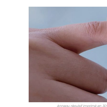
Anneau répulsif imprimé en 3D (