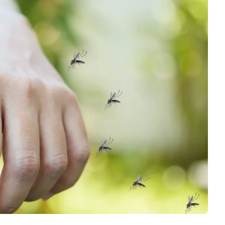
Logiciels 3D
Matériaux
Scanners 3D
Vidéos