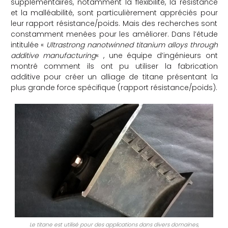
supplémentaires, notamment la flexibilité, la résistance
et la malléabilité, sont particulièrement appréciés pour
che
leur rapport résistance/poids. Mais des recherches sont
constamment menées pour les améliorer. Dans l’étude
intitulée «
Ultrastrong nanotwinned titanium alloys through
additive manufacturing
« , une équipe d’ingénieurs ont
montré comment ils ont pu utiliser la fabrication
additive pour créer un alliage de titane présentant la
plus grande force spécifique (rapport résistance/poids).
Le titane est utilisé pour des applications dans divers domaines,