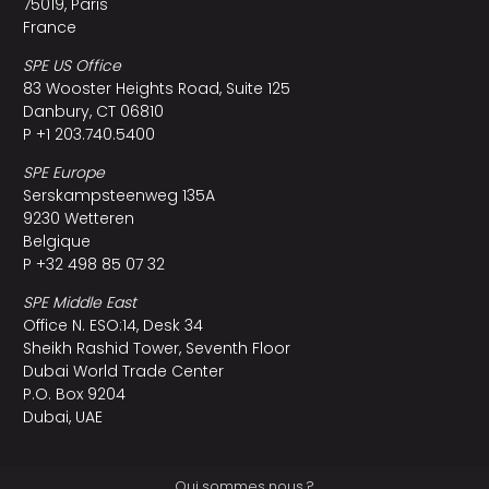
75019, Paris
France
SPE US Office
83 Wooster Heights Road, Suite 125
Danbury, CT 06810
P +1 203.740.5400
SPE Europe
Serskampsteenweg 135A
9230 Wetteren
Belgique
P +32 498 85 07 32
SPE Middle East
Office N. ESO:14, Desk 34
Sheikh Rashid Tower, Seventh Floor
Dubai World Trade Center
P.O. Box 9204
Dubai, UAE
Qui sommes nous ?