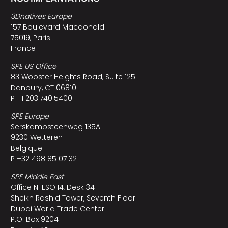
3Dnatives Europe
157 Boulevard Macdonald
75019, Paris
France
SPE US Office
83 Wooster Heights Road, Suite 125
Danbury, CT 06810
P +1 203.740.5400
SPE Europe
Serskampsteenweg 135A
9230 Wetteren
Belgique
P +32 498 85 07 32
SPE Middle East
Office N. ESO:14, Desk 34
Sheikh Rashid Tower, Seventh Floor
Dubai World Trade Center
P.O. Box 9204