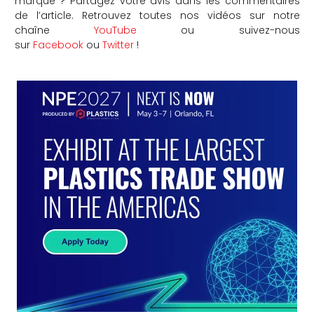
marqué ? Partagez votre avis dans les commentaires
de l’article. Retrouvez toutes nos vidéos sur notre
chaîne
YouTube
ou suivez-nous
sur
Facebook
ou
Twitter
!