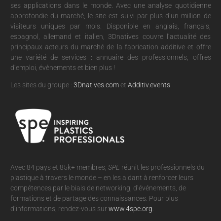
ses applications dans le monde. Avec une analyse quotidienne
approfondie du marché, le site est suivi par plus d’un million de
visiteurs uniques par mois. Disponible en anglais, français,
espagnol, allemand et italien, 3Dnatives couvre l’actualité des
principaux acteurs du marché de la fabrication additive et offre
une variété de services : annuaire des professionnels, offres
d’emploi, évènements et bien plus !
Les sites du groupe :
3Dnatives.com
et
Additiv.events
Avec 84 pays et 85k+ membres,
SPE
réunit les professionnels du
plastique à travers le monde – en les aidant à renforcer leurs
compétences par le biais de networking, d’événements, de
formations et de partage des connaissances. Pour plus
d’informations, rendez-vous sur
www.4spe.org
.