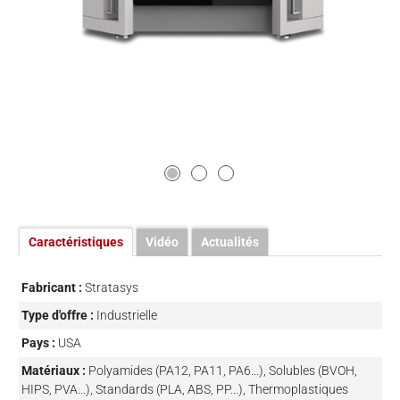
Caractéristiques
Vidéo
Actualités
Fabricant :
Stratasys
Type d'offre :
Industrielle
Pays :
USA
Matériaux :
Polyamides (PA12, PA11, PA6...), Solubles (BVOH,
HIPS, PVA...), Standards (PLA, ABS, PP...), Thermoplastiques