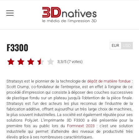
menu
F3300
EUR
USD
3,3/5
(7 votes)
Stratasys est le pionnier de la technologie de
dépôt de matière fondue
:
Scott Crump, co-fondateur de l’entreprise, est en effet à l’origine de ce
procédé d’impression qui consiste à déposer des couches successives
de plastique fondu sur un plateau jusqu’à l’obtention de la pièce finale.
Stratasys est l’un des acteurs les plus reconnus de l’industrie de la
fabrication additive, offrant aujourd’hui un très large choix de machines,
le plus souvent industrielles. La société est également réputée pour ses
solutions PolyJet. L’imprimante 3D F3300 a été présentée pour la
première fois au public lors du
Formnext 2023
: c’est une solution
che
industrielle qui permet d’atteindre des niveaux de productivité très
élevés grâce à ses nombreuses caractéristiques.