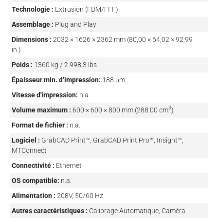
Technologie :
Extrusion (FDM/FFF)
Assemblage :
Plug and Play
Dimensions :
2032 × 1626 × 2362 mm (80,00 × 64,02 × 92,99
in.)
Poids :
1360 kg / 2 998,3 lbs
Épaisseur min. d’impression:
188 µm
Vitesse d'impression:
n.a.
3
Volume maximum :
600 × 600 × 800 mm (288,00 cm
)
Format de fichier :
n.a.
Logiciel :
GrabCAD Print™, GrabCAD Print Pro™, Insight™,
MTConnect
Connectivité :
Ethernet
OS compatible:
n.a.
Alimentation :
208V, 50/60 Hz
Autres caractéristiques :
Calibrage Automatique, Caméra