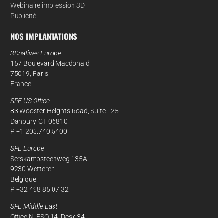
Webinaire impression 3D
Publicité
NOS IMPLANTATIONS
3Dnatives Europe
157 Boulevard Macdonald
75019, Paris
France
SPE US Office
83 Wooster Heights Road, Suite 125
Danbury, CT 06810
P +1 203.740.5400
SPE Europe
Serskampsteenweg 135A
9230 Wetteren
Belgique
P +32 498 85 07 32
SPE Middle East
Office N. ESO:14, Desk 34