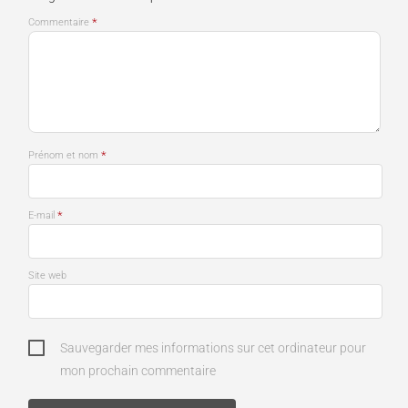
*
Commentaire
*
Prénom et nom
*
E-mail
Site web
Sauvegarder mes informations sur cet ordinateur pour
mon prochain commentaire