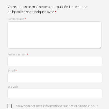
Votre adresse e-mail ne sera pas publiée.
Les champs
*
obligatoires sont indiqués avec
*
Commentaire
*
Prénom et nom
*
E-mail
Site web
Sauvegarder mes informations sur cet ordinateur pour