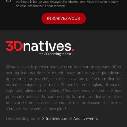
mail dans le but de vous envoyer des informations. Vous serez en mesure
de vous désabonner à tout moment.
INSCRIVEZ-VOUS
3Dnatives est le premier magazine en ligne sur l’impression 3D et
ses applications dans le monde. Avec une analyse quotidienne
approfondie du marché, le site est suivi par plus d’un million de
visiteurs uniques par mois. Disponible en anglais, français,
espagnol, allemand et italien, 3Dnatives couvre l’actualité des
principaux acteurs du marché de la fabrication additive et offre
une variété de services : annuaire des professionnels, offres
d’emploi, évènements et bien plus !
Les sites du groupe :
3Dnatives.com
et
Additiv.events