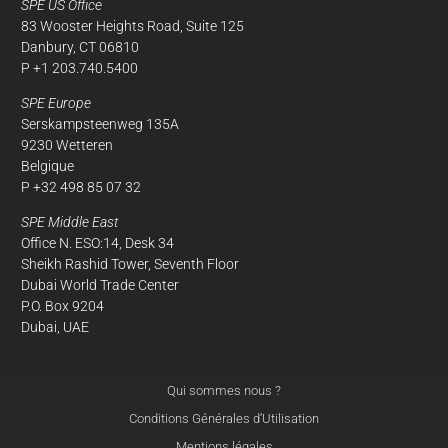
SPE US Office
83 Wooster Heights Road, Suite 125
Danbury, CT 06810
P +1 203.740.5400
SPE Europe
Serskampsteenweg 135A
9230 Wetteren
Belgique
P +32 498 85 07 32
SPE Middle East
Office N. ESO:14, Desk 34
Sheikh Rashid Tower, Seventh Floor
Dubai World Trade Center
P.O. Box 9204
Dubai, UAE
Qui sommes nous ?
Conditions Générales d’Utilisation
Mentions légales