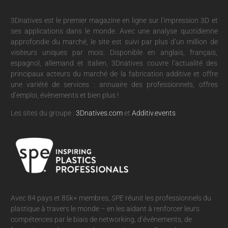
3Dnatives est le premier magazine en ligne sur l’impression 3D et
ses applications dans le monde. Avec une analyse quotidienne
approfondie du marché, le site est suivi par plus d’un million de
visiteurs uniques par mois. Disponible en anglais, français,
espagnol, allemand et italien, 3Dnatives couvre l’actualité des
principaux acteurs du marché de la fabrication additive et offre
une variété de services : annuaire des professionnels, offres
d’emploi, évènements et bien plus !
Les sites du groupe :
3Dnatives.com
et
Additiv.events
Avec 84 pays et 85k+ membres,
SPE
réunit les professionnels du
plastique à travers le monde – en les aidant à renforcer leurs
compétences par le biais de networking, d’événements, de