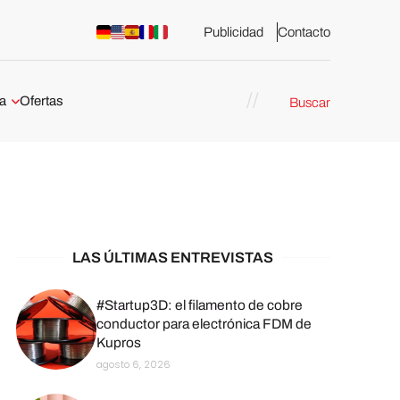
Publicidad
Contacto
a
Ofertas
Buscar
esión 3D
rs de impresión 3D
ña:
bricación
arcelona
LAS ÚLTIMAS ENTREVISTAS
stribuidores y
sión 3D en
#Startup3D: el filamento de cobre
conductor para electrónica FDM de
Kupros
México
agosto 6, 2026