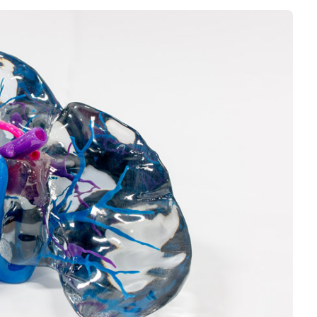
Negocios
Rankings 3D
Softwares 3D
Vídeos