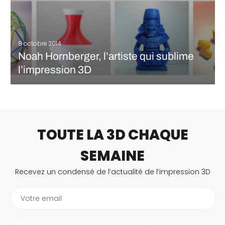
8 octobre 2014
Noah Hornberger, l’artiste qui sublime
l’impression 3D
Tombé très jeune dans la modélisation 3D, l’artiste américain
Noah Hornberger – aka Platonik – a créé son premier objet 3D à
l’âge de 11 ans. Cette passion précoce l’a assez naturellement
amené à se diriger vers un travail de…
TOUTE LA 3D CHAQUE
LIRE LA SUITE
SEMAINE
Recevez un condensé de l’actualité de l’impression 3D
Votre email
En vous abonnant, vous autorisez 3Dnatives à enregistrer votre