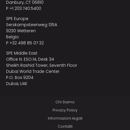
Danbury, CT 06810
P +1 203.740.5400
SPE Europe
Serskampsteenweg 135A
9230 Wetteren
Belgio
P +32 498 85 07 32
SPE Middle East
Office N. ESO:14, Desk 34
Sheikh Rashid Tower, Seventh Floor
Dubai World Trade Center
P.O. Box 9204
Dubai, UAE
Chi Siamo
Privacy Policy
Informazioni legali
Contatti