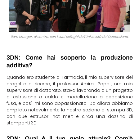
Liam Krueger, al centro, con i suoi colleghi dell’Univesrità del Queensland.
3DN: Come hai scoperto la produzione
additiva?
Quando ero studente di Farmacia, il mio supervisore del
progetto di ricerca, il professor Amirali Popat, ora mio
supervisore di dottorato, stava lavorando a un progetto
di estrusione a caldo e modellazione a deposizione
fusa, e così mi sono appassionato. Da allora abbiamo
ampliato notevolmente la nostra sezione di stampa 3D,
con due estrusori hot melt e circa una dozzina di
stampanti 3D.
3DN: Qual è il tuo ruolo attuale? Com’è