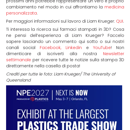
prossimi anni potrebbe rappresentare un vero e proprio
cambiamento nel modo in cui affrontiamo la
medicina
personalizzata
.
Per maggiori informazioni sul lavoro di Liam Krueger:
QUI
.
Ti interessa la ricerca sui farmaci stampati in 3D? Cosa
ne pensi dell’esperienza di Liam Krueger? Faccelo
sapere lasciando un commento qui sotto o sui nostri
canali social
Facebook
,
Linkedin
e
YouTube
! Non
dimenticare di iscriverti alla nostra
Newsletter
settimanale
per ricevere tutte le notizie sulla stampa 3D
direttamente nella casella di posta!
Crediti per tutte le foto: Liam Krueger/ The University of
Queensland