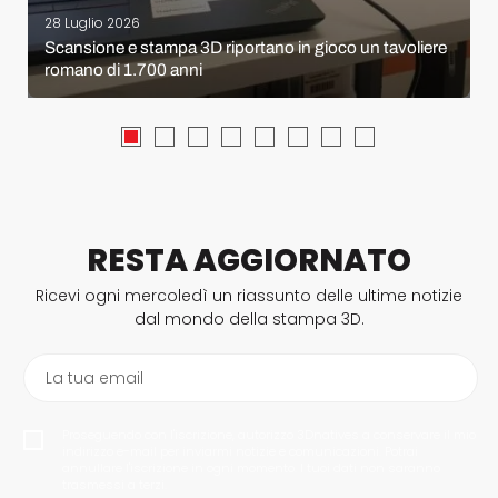
28 Luglio 2026
Scansione e stampa 3D riportano in gioco un tavoliere
romano di 1.700 anni
RESTA AGGIORNATO
Ricevi ogni mercoledì un riassunto delle ultime notizie
dal mondo della stampa 3D.
La tua email
Proseguendo con l'iscrizione, autorizzo 3Dnatives a conservare il mio
indirizzo e-mail per inviarmi notizie e comunicazioni. Potrai
annullare l'iscrizione in ogni momento. I tuoi dati non saranno
trasmessi a terzi.