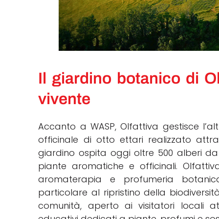
Il giardino botanico di Ol
vivente
Accanto a WASP, Olfattiva gestisce l’a
officinale di otto ettari realizzato att
giardino ospita oggi oltre 500 alberi da 
piante aromatiche e officinali. Olfatt
aromaterapia e profumeria botanica
particolare al ripristino della biodivers
comunità, aperto ai visitatori locali 
educativi dedicati a piante, profumi e sost