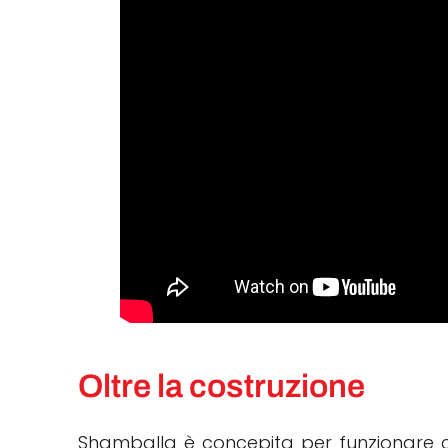
Oltre la costruzione
Shamballa è concepita per funzionare com