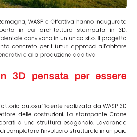
lia-Romagna, WASP e Olfattiva hanno inaugurato
perto in cui architettura stampata in 3D,
bientale convivono in un unico sito. Il progetto
to concreto per i futuri approcci all’abitare
generativi e alla produzione additiva.
 in 3D pensata per essere
fattoria autosufficiente realizzata da WASP 3D
ettore delle costruzioni. La stampante Crane
ncorati a una struttura esagonale. Lavorando
i completare l’involucro strutturale in un paio