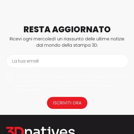
RESTA AGGIORNATO
Ricevi ogni mercoledì un riassunto delle ultime notizie
dal mondo della stampa 3D.
La tua email
Proseguendo con l'iscrizione, autorizzo 3Dnatives a conservare il mio
indirizzo e-mail per inviarmi notizie e comunicazioni. Potrai
annullare l'iscrizione in ogni momento. I tuoi dati non saranno
trasmessi a terzi.
ISCRIVITI ORA