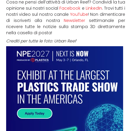
Cosa ne pensi dell’attività di Urban Reef? Condividi la tua
opinione sui nostri social
Facebook
e
LinkedIn
. Trovi tutti i
nostri video sul nostro canale
YouTube
! Non dimenticare
di iscriverti alla nostra
Newsletter
settimanale per
ricevere tutte le notizie sulla stampa 3D direttamente
nella casella di posta!
Crediti per tutte le foto: Urban Reef