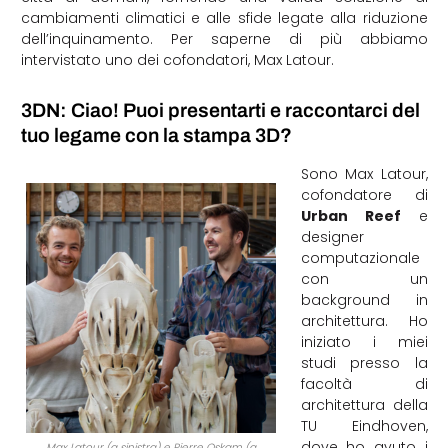
cambiamenti climatici e alle sfide legate alla riduzione
dell’inquinamento. Per saperne di più abbiamo
intervistato uno dei cofondatori, Max Latour.
3DN: Ciao! Puoi presentarti e raccontarci del
tuo legame con la stampa 3D?
Sono Max Latour,
cofondatore di
Urban Reef
e
designer
computazionale
con un
background in
architettura. Ho
iniziato i miei
studi presso la
facoltà di
architettura della
TU Eindhoven,
dove ho avuto i
Max Latour (a sinistra) e Pierre Oskam (a