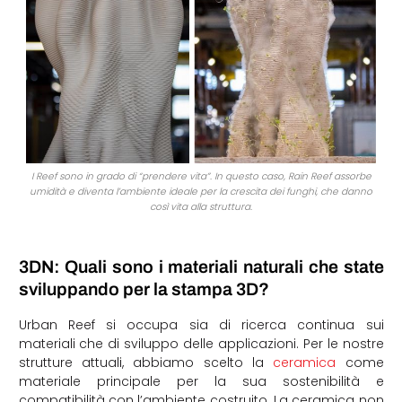
I Reef sono in grado di “prendere vita”. In questo caso, Rain Reef assorbe
umidità e diventa l’ambiente ideale per la crescita dei funghi, che danno
così vita alla struttura.
3DN: Quali sono i materiali naturali che state
sviluppando per la stampa 3D?
Urban Reef si occupa sia di ricerca continua sui
materiali che di sviluppo delle applicazioni. Per le nostre
strutture attuali, abbiamo scelto la
ceramica
come
materiale principale per la sua sostenibilità e
compatibilità con l’ambiente costruito. La ceramica non