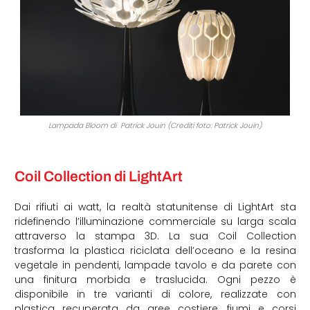
Lampada Bloom di Patrick Jouin (Crediti foto: Patrick Jouin)
Coil Collection di LightArt
Dai rifiuti ai watt, la realtà statunitense di LightArt sta
ridefinendo l’illuminazione commerciale su larga scala
attraverso la stampa 3D. La sua Coil Collection
trasforma la plastica riciclata dell’oceano e la resina
vegetale in pendenti, lampade tavolo e da parete con
una finitura morbida e traslucida. Ogni pezzo è
disponibile in tre varianti di colore, realizzate con
plastica recuperata da aree costiere, fiumi e corsi