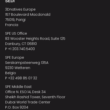
SEDI
3Dnatives Europe
157 Boulevard Macdonald
75019, Parigi
Francia
SPE US Office
83 Wooster Heights Road, Suite 125
Danbury, CT 06810
P +1 203.740.5400
SPE Europe
Serskampsteenweg 135A
9230 Wetteren
Belgio
P +32 498 85 07 32
SPE Middle East
Office N. ESO:14, Desk 34
Sheikh Rashid Tower, Seventh Floor
Dubai World Trade Center
P.O. Box 9204