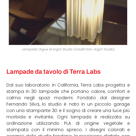
Lampada Orgue di Argot Studio (Crediti foto: Argot Studio)
Lampade da tavolo di Terra Labs
Dal suo laboratorio in California, Terra Labs progetta e
stampa in 3D lampade che portano calore, comfort e
calma negli spazi moderni. Fondato dal designer
Fernando Silva, lo studio è nato in un piccolo garage
con una stampante 3D e il sogno di creare una luce più
morbida e invitante. Ogni lampada è realizzata su
ordinazione utilizzando PLA di origine vegetale e
stampata con il minimo spreco. I disegni colorati e
organici dello studio fondono la precisione digitale con