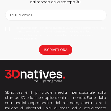
dal mondo della stampa 3D.
La tua email
Proseguendo con l'iscrizione, autorizzo 3Dnatives a conservare il mio
indirizzo e-mail per inviarmi notizie e comunicazioni. Potrai
annullare l'iscrizione in ogni momento. I tuoi dati non saranno
trasmessi a terzi.
ISCRIVITI ORA
3Dnatives è il principale media internazionale sulla
stampa 3D e le sue applicazioni nel mondo. Forte della
sua analisi approfondita del mercato, conta oltre 1
milione di visitatori unici al mese ed è attualmente