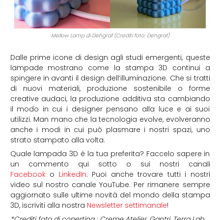
Mellow Lamp di Dehgraf (Crediti foto: Dehgraf)
Dalle prime icone di design agli studi emergenti, queste
lampade mostrano come la stampa 3D continui a
spingere in avanti il design dell’illuminazione. Che si tratti
di nuovi materiali, produzione sostenibile o forme
creative audaci, la produzione additiva sta cambiando
il modo in cui i designer pensano alla luce e ai suoi
utilizzi. Man mano che la tecnologia evolve, evolveranno
anche i modi in cui può plasmare i nostri spazi, uno
strato stampato alla volta.
Quale lampada 3D è la tua preferita? Faccelo sapere in
un commento qui sotto o sui nostri canali
Facebook
o
LinkedIn
. Puoi anche trovare tutti i nostri
video sul nostro canale YouTube. Per rimanere sempre
aggiornato sulle ultime novità del mondo della stampa
3D, iscriviti alla nostra
Newsletter settimanale
!
*Crediti foto di copertina : Creme Atelier, Gantri, Terra Lab