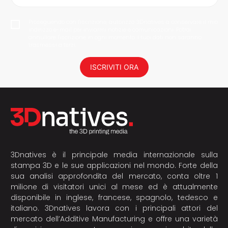
Proseguendo con l'iscrizione, autorizzo 3Dnatives a conservare il mio
indirizzo e-mail per inviarmi notizie e comunicazioni. Potrai
annullare l'iscrizione in ogni momento. I tuoi dati non saranno
trasmessi a terzi.
ISCRIVITI ORA
3Dnatives è il principale media internazionale sulla
stampa 3D e le sue applicazioni nel mondo. Forte della
sua analisi approfondita del mercato, conta oltre 1
milione di visitatori unici al mese ed è attualmente
disponibile in inglese, francese, spagnolo, tedesco e
italiano. 3Dnatives lavora con i principali attori del
mercato dell’Additive Manufacturing e offre una varietà