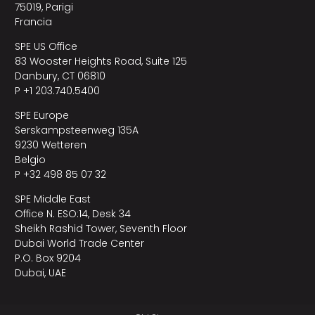
75019, Parigi
Francia
SPE US Office
83 Wooster Heights Road, Suite 125
Danbury, CT 06810
P +1 203.740.5400
SPE Europe
Serskampsteenweg 135A
9230 Wetteren
Belgio
P +32 498 85 07 32
SPE Middle East
Office N. ESO:14, Desk 34
Sheikh Rashid Tower, Seventh Floor
Dubai World Trade Center
P.O. Box 9204
Dubai, UAE