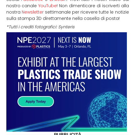
nostro canale
YouTube
! Non dimenticare di iscriverti alla
nostra
Newsletter
settimanale per ricevere tutte le notizie
sulla stampa 3D direttamente nella casella di posta!
*Tutti i crediti fotografici: Synteris
PUBBLICITÀ