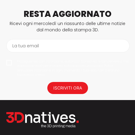
RESTA AGGIORNATO
Ricevi ogni mercoledì un riassunto delle ultime notizie
dal mondo della stampa 3D.
La tua email
Proseguendo con l'iscrizione, autorizzo 3Dnatives a conservare il mio
indirizzo e-mail per inviarmi notizie e comunicazioni. Potrai
annullare l'iscrizione in ogni momento. I tuoi dati non saranno
trasmessi a terzi.
ISCRIVITI ORA