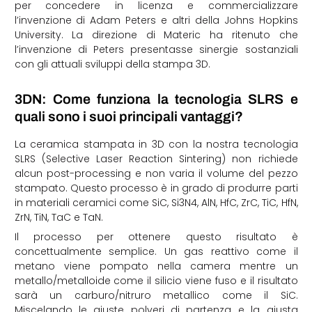
per concedere in licenza e commercializzare
l’invenzione di Adam Peters e altri della Johns Hopkins
University. La direzione di Materic ha ritenuto che
l’invenzione di Peters presentasse sinergie sostanziali
con gli attuali sviluppi della stampa 3D.
3DN: Come funziona la tecnologia SLRS e
quali sono i suoi principali vantaggi?
La ceramica stampata in 3D con la nostra tecnologia
SLRS (Selective Laser Reaction Sintering) non richiede
alcun post-processing e non varia il volume del pezzo
stampato. Questo processo è in grado di produrre parti
in materiali ceramici come SiC, Si3N4, AlN, HfC, ZrC, TiC, HfN,
ZrN, TiN, TaC e TaN.
Il processo per ottenere questo risultato è
concettualmente semplice. Un gas reattivo come il
metano viene pompato nella camera mentre un
metallo/metalloide come il silicio viene fuso e il risultato
sarà un carburo/nitruro metallico come il SiC.
Miscelando le giuste polveri di partenza e la giusta